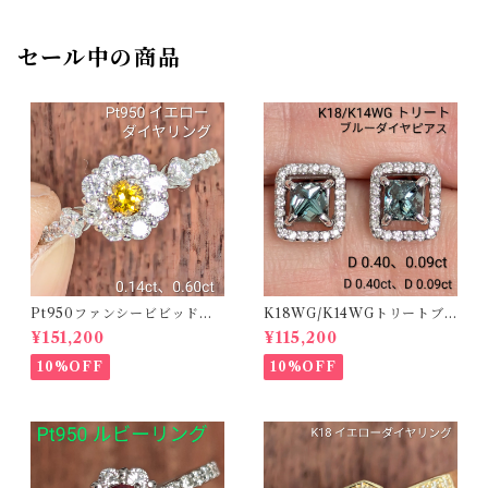
セール中の商品
Pt950ファンシービビッドオ
K18WG/K14WGトリートブ
レンジィイエローダイヤリン
ルーダイヤピアス 【PRO20
¥151,200
¥115,200
グ D 0.144ct D 0.60ct【PR
8939】
O208782】
10%OFF
10%OFF