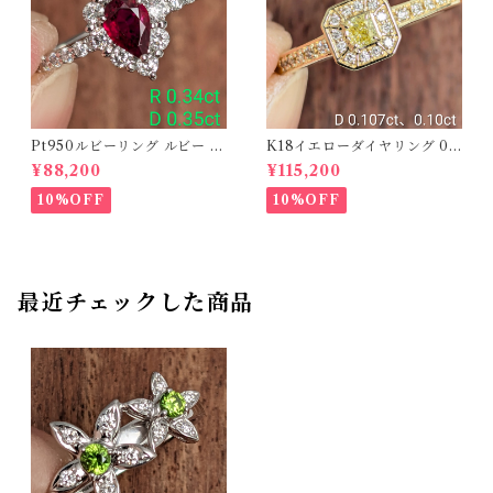
Pt950ルビーリング ルビー 0.
K18イエローダイヤリング 0.1
34ct ダイヤモンド 0.35ct【P
07ct D 0.10ct【PRO20878
¥88,200
¥115,200
RO206885】
1】
10%OFF
10%OFF
最近チェックした商品