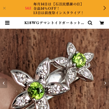
毎月14日は【石沼民感謝の日】
全品14％OFF！
13日は前夜祭インスタライブ！
K18WGデマントイドガーネットリ
ング デマントイドガーネット 0.18
ct ダイヤモンド 0.11ct【PRO205
786】 | CollectJewel