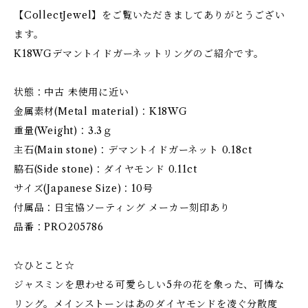
【CollectJewel】をご覧いただきましてありがとうござい
ます。
K18WGデマントイドガーネットリングのご紹介です。
状態：中古 未使用に近い
金属素材(Metal material)：K18WG
重量(Weight)：3.3ｇ
主石(Main stone)：デマントイドガーネット 0.18ct
脇石(Side stone)：ダイヤモンド 0.11ct
サイズ(Japanese Size)：10号
付属品：日宝協ソーティング メーカー刻印あり
品番：PRO205786
☆ひとこと☆
ジャスミンを思わせる可愛らしい5弁の花を象った、可憐な
リング。メインストーンはあのダイヤモンドを凌ぐ分散度