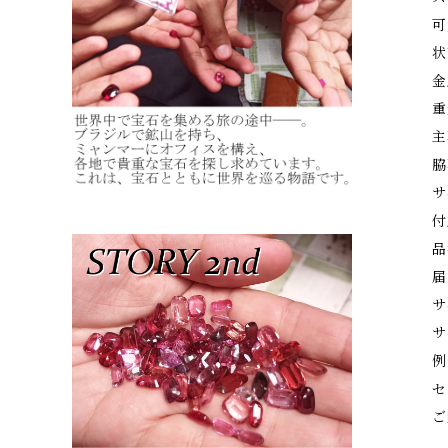
可
状
金
重
主
脇
サ
付
品
届
サ
サ
例
セ
ご