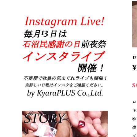
ロ
¥
S
ロ
キ
ゆ
違
ズ