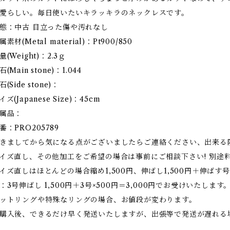
愛らしい。毎日使いたいキラッキラのネックレスです。
態：中古 目立った傷や汚れなし
属素材(Metal material)：Pt900/850
量(Weight)：2.3ｇ
石(Main stone)：1.044
石(Side stone)：
イズ(Japanese Size)：45cm
属品：
番：PRO205789
きましてから気になる点がございましたらご連絡ください、出来る
イズ直し、その他加工をご希望の場合は事前にご相談下さい! 別途
イズ直しはほとんどの場合縮め1,500円、伸ばし1,500円＋伸ばす号
：3号伸ばし 1,500円＋3号×500円＝3,000円でお受けいたします
ットリングや特殊なリングの場合、お値段が変わります。
購入後、できるだけ早く発送いたしますが、出張等で発送が遅れる