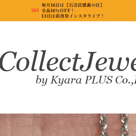
毎月14日は【石沼民感謝の日】
全品14％OFF！
13日は前夜祭インスタライブ！