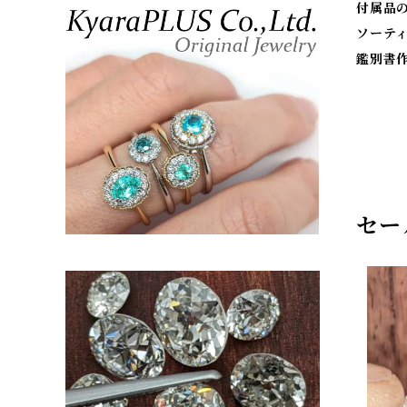
付属品
ソーテ
鑑別書
セー