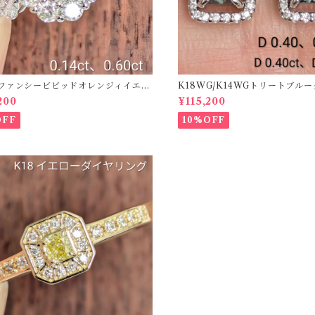
50ファンシービビッドオレンジィイエロ
K18WG/K14WGトリートブル
ング D 0.144ct D 0.60ct【PRO
ス 【PRO208939】
200
¥115,200
2】
OFF
10%OFF