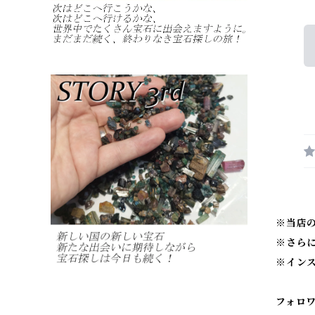
※当店
※
さら
※
イン
フォロ