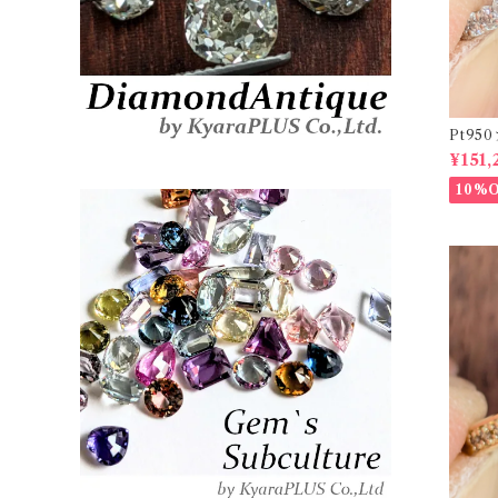
Pt9
ーダイヤリ
¥151,
20878
10%