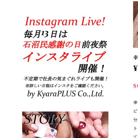
幸
¥
S
幸
ピ
分
ト
て