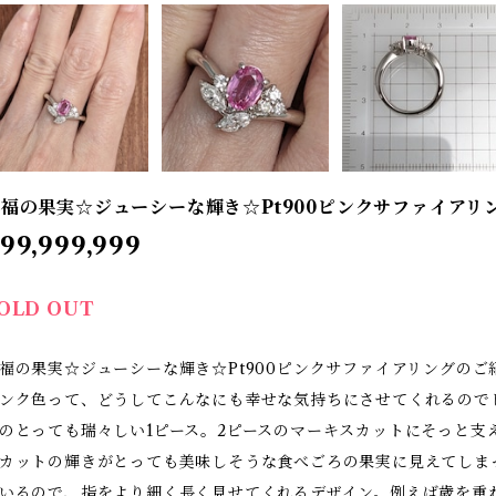
福の果実☆ジューシーな輝き☆Pt900ピンクサファイアリン
99,999,999
OLD OUT
福の果実☆ジューシーな輝き☆Pt900ピンクサファイアリングのご
ンク色って、どうしてこんなにも幸せな気持ちにさせてくれるので
のとっても瑞々しい1ピース。2ピースのマーキスカットにそっと支
カットの輝きがとっても美味しそうな食べごろの果実に見えてしま
いるので、指をより細く長く見せてくれるデザイン。例えば歳を重