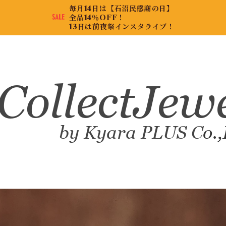
毎月14日は【石沼民感謝の日】
全品14％OFF！
13日は前夜祭インスタライブ！