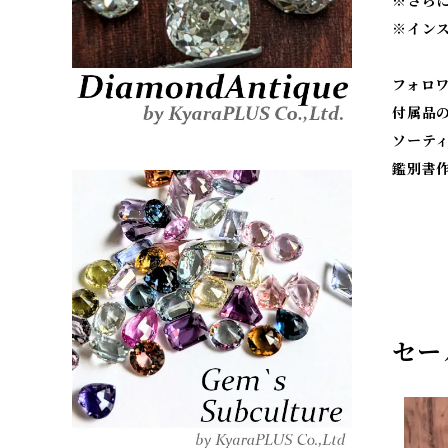
※
さら
※
イン
フォロ
付属品
ソーテ
鑑別書
セー