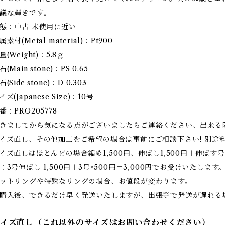
議な輝きです。
態：中古 未使用に近い
属素材(Metal material)：Pt900
量(Weight)：5.8ｇ
石(Main stone)：PS 0.65
石(Side stone)：D 0.303
イズ(Japanese Size)：10号
番：PRO205778
きましてから気になる点がございましたらご連絡ください、出来る
イズ直し、その他加工をご希望の場合は事前にご相談下さい! 別途
イズ直しはほとんどの場合縮め1,500円、伸ばし1,500円＋伸ばす号
：3号伸ばし 1,500円＋3号×500円＝3,000円でお受けいたします
ットリングや特殊なリングの場合、お値段が変わります。
購入後、できるだけ早く発送いたしますが、出張等で発送が遅れる
サイズ直し（これ以外のサイズはお問い合わせください）