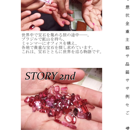
思
状
金
重
主
脇
サ
品
届
サ
サ
例
セ
ご