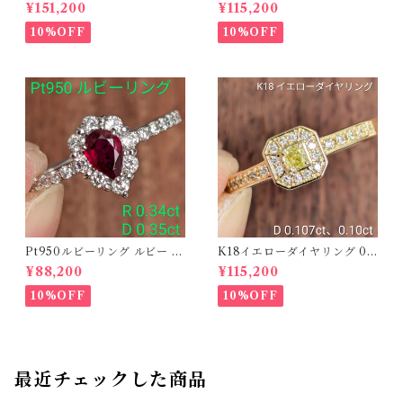
レンジィイエローダイヤリン
ルーダイヤピアス 【PRO20
¥151,200
¥115,200
グ D 0.144ct D 0.60ct【PR
8939】
O208782】
10%OFF
10%OFF
Pt950ルビーリング ルビー 0.
K18イエローダイヤリング 0.1
34ct ダイヤモンド 0.35ct【P
07ct D 0.10ct【PRO20878
¥88,200
¥115,200
RO206885】
1】
10%OFF
10%OFF
最近チェックした商品