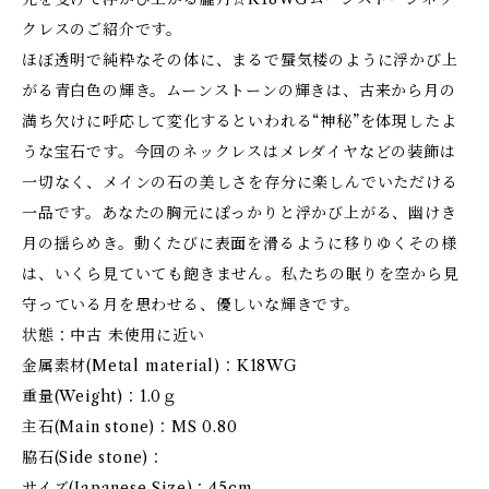
クレスのご紹介です。
ほぼ透明で純粋なその体に、まるで蜃気楼のように浮かび上
がる青白色の輝き。ムーンストーンの輝きは、古来から月の
満ち欠けに呼応して変化するといわれる“神秘”を体現したよ
うな宝石です。今回のネックレスはメレダイヤなどの装飾は
一切なく、メインの石の美しさを存分に楽しんでいただける
一品です。あなたの胸元にぽっかりと浮かび上がる、幽けき
月の揺らめき。動くたびに表面を滑るように移りゆくその様
は、いくら見ていても飽きません。私たちの眠りを空から見
守っている月を思わせる、優しいな輝きです。
状態：中古 未使用に近い
金属素材(Metal material)：K18WG
重量(Weight)：1.0ｇ
主石(Main stone)：MS 0.80
脇石(Side stone)：
サイズ(Japanese Size)：45cm