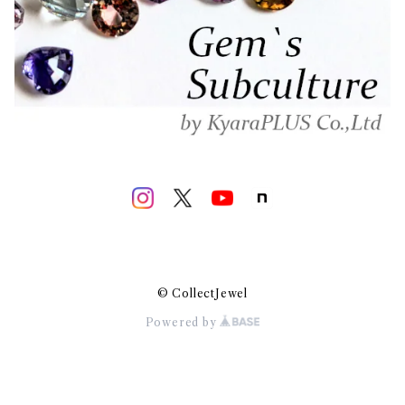
© CollectJewel
Powered by