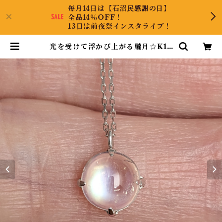
毎月14日は【石沼民感謝の日】
全品14％OFF！
13日は前夜祭インスタライブ！
光を受けて浮かび上がる朧月☆K18
WGムーンストーンネックレス 45c
m | CollectJewel