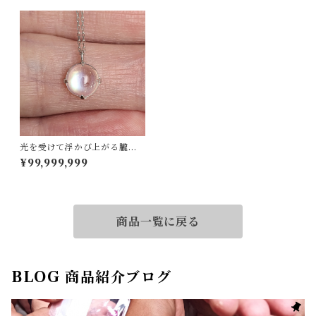
光を受けて浮かび上がる朧月
☆K18WGムーンストーンネッ
¥99,999,999
クレス 45cm
商品一覧に戻る
BLOG 商品紹介ブログ