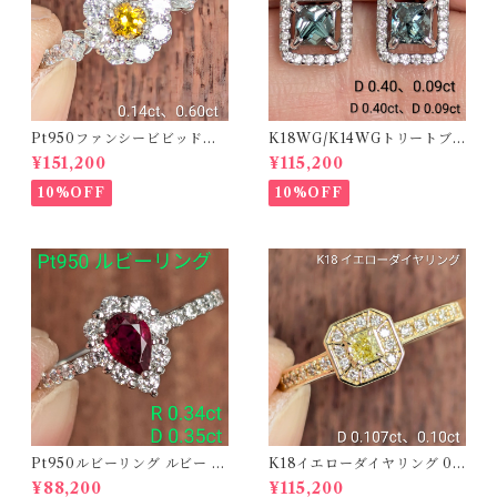
Pt950ファンシービビッドオ
K18WG/K14WGトリートブ
レンジィイエローダイヤリン
ルーダイヤピアス 【PRO20
¥151,200
¥115,200
グ D 0.144ct D 0.60ct【PR
8939】
O208782】
10%OFF
10%OFF
Pt950ルビーリング ルビー 0.
K18イエローダイヤリング 0.1
34ct ダイヤモンド 0.35ct【P
07ct D 0.10ct【PRO20878
¥88,200
¥115,200
RO206885】
1】