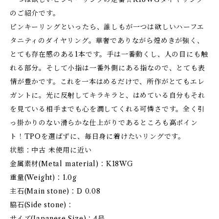
のご紹介です。
ピンキーリングといったら、誰しもが一つは欲しいハーフエ
タニティのダイヤリング。華奢でありながら煌めきが強く、
とても存在感のある1本です。手は一番動くし、人の目にも触
れる部分。そして小指は一番外側にある指なので、とても表
情が豊かです。これを一本はめるだけで、所作がとてもエレ
ガントに。光に反射してキラキラと、はめている自分もそれ
を見ている相手までも心を潤してくれる可憐さです。全く引
っ掛かりのない滑らかな仕上がりであるところも高ポイン
ト！TPOを選ばずに、毎日身に着けたいリングです。
状態：中古 未使用に近い
金属素材(Metal material)：K18WG
重量(Weight)：1.0g
主石(Main stone)：D 0.08
脇石(Side stone)：
サイズ(Japanese Size)：4号