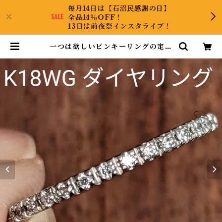
毎月14日は【石沼民感謝の日】
全品14％OFF！
13日は前夜祭インスタライブ！
一つは欲しいピンキーリングの定番
☆K18WGダイヤリング 4号 | Coll
ectJewel