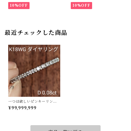
10%OFF
10%OFF
最近チェックした商品
一つは欲しいピンキーリング
の定番☆K18WGダイヤリング
¥99,999,999
4号