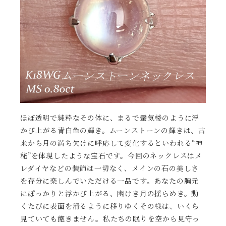
ほぼ透明で純粋なその体に、まるで蜃気楼のように浮
かび上がる青白色の輝き。ムーンストーンの輝きは、古
来から月の満ち欠けに呼応して変化するといわれる“神
秘”を体現したような宝石です。今回のネックレスはメ
レダイヤなどの装飾は一切なく、メインの石の美しさ
を存分に楽しんでいただける一品です。あなたの胸元
にぽっかりと浮かび上がる、幽けき月の揺らめき。動
くたびに表面を滑るように移りゆくその様は、いくら
見ていても飽きません。私たちの眠りを空から見守っ