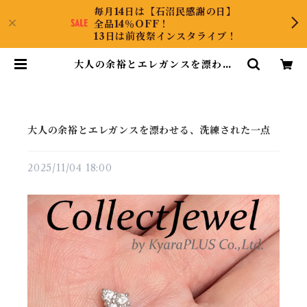
毎月14日は【石沼民感謝の日】
全品14％OFF！
13日は前夜祭インスタライブ！
大人の余裕とエレガンスを漂わせ
る、洗練された一点 | CollectJew
el
大人の余裕とエレガンスを漂わせる、洗練された一点
2025/11/04 18:00