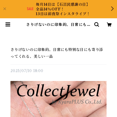
毎月14日は【石沼民感謝の日】
全品14％OFF！
13日は前夜祭インスタライブ！
さりげないのに印象的。日常にも特
別な日にも寄り添ってくれる、美し
い一品 | CollectJewel
さりげないのに印象的。日常にも特別な日にも寄り添
ってくれる、美しい一品
2025/07/10 18:00