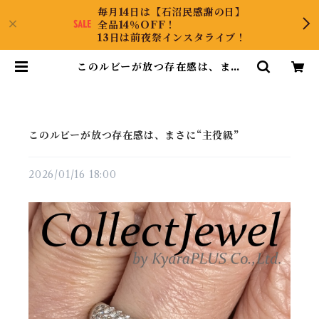
毎月14日は【石沼民感謝の日】
全品14％OFF！
13日は前夜祭インスタライブ！
このルビーが放つ存在感は、まさ
に“主役級” | CollectJewel
このルビーが放つ存在感は、まさに“主役級”
2026/01/16 18:00