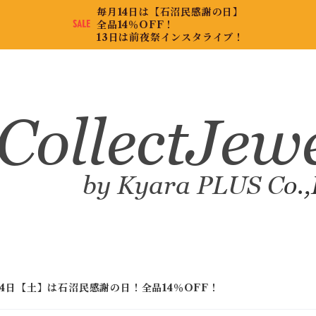
毎月14日は【石沼民感謝の日】
全品14％OFF！
13日は前夜祭インスタライブ！
14日【土】は石沼民感謝の日！全品14％OFF！