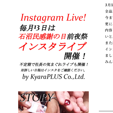
3月
全品
今ま
更に
内容
いと
また
イン
まし
みん