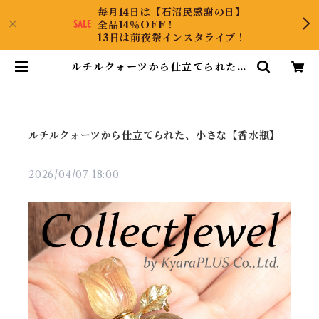
毎月14日は【石沼民感謝の日】
全品14％OFF！
13日は前夜祭インスタライブ！
ルチルクォーツから仕立てられた、
小さな【香水瓶】 | CollectJewe
l
ルチルクォーツから仕立てられた、小さな【香水瓶】
2026/04/07 18:00