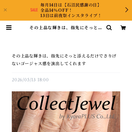
毎月14日は【石沼民感謝の日】
全品14％OFF！
13日は前夜祭インスタライブ！
その上品な輝きは、指先にそっと添
えるだけでさりげないゴージャス感
を演出してくれます | CollectJew
el
その上品な輝きは、指先にそっと添えるだけでさりげ
ないゴージャス感を演出してくれます
2026/05/13 18:00