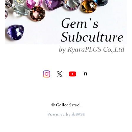
© CollectJewel
Powered by