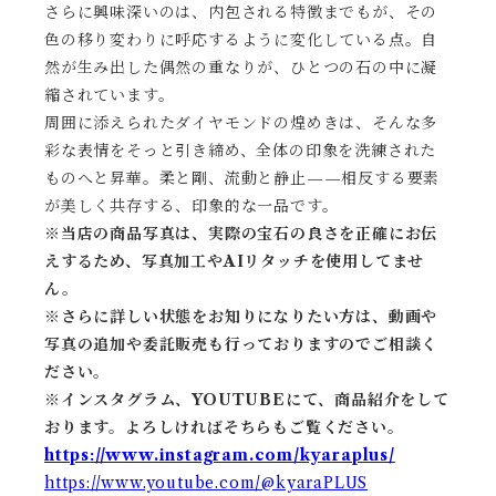
さらに興味深いのは、内包される特徴までもが、その
色の移り変わりに呼応するように変化している点。自
然が生み出した偶然の重なりが、ひとつの石の中に凝
縮されています。
周囲に添えられたダイヤモンドの煌めきは、そんな多
彩な表情をそっと引き締め、全体の印象を洗練された
ものへと昇華。柔と剛、流動と静止——相反する要素
が美しく共存する、印象的な一品です。
※当店の商品写真は、実際の宝石の良さを正確にお伝
えするため、写真加工やAIリタッチを使用してませ
ん。
※
さらに詳しい状態をお知りになりたい方は、動画や
写真の追加や委託販売も行っておりますのでご相談く
ださい。
※
インスタグラム、YOUTUBEにて、商品紹介をして
おります。よろしければそちらもご覧ください。
https://www.instagram.com/kyaraplus/
https://www.youtube.com/@kyaraPLUS