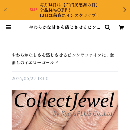
毎月14日は【石沼民感謝の日】
全品14％OFF！
13日は前夜祭インスタライブ！
やわらかな甘さを感じさせるピンク
サファイアに、艶消しのイエローゴ
ールド—— | CollectJewel
やわらかな甘さを感じさせるピンクサファイアに、艶
消しのイエローゴールド——
2026/05/29 18:00