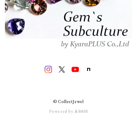
© CollectJewel
Powered by