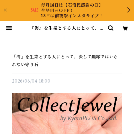
毎月14日は【石沼民感謝の日】
全品14％OFF！
13日は前夜祭インスタライブ！
『海』を生業とする人にとって、決
して無縁ではいられない守り石——
| CollectJewel
『海』を生業とする人にとって、決して無縁ではいら
れない守り石——
2026/06/04 18:00