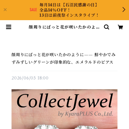
毎月14日は【石沼民感謝の日】
全品14％OFF！
13日は前夜祭インスタライブ！
顔周りにぱっと花が咲いたかのよう
に—— 鮮やかでみずみずしいグリー
ンが印象的な、エメラルドのピアス
| CollectJewel
顔周りにぱっと花が咲いたかのように—— 鮮やかでみ
ずみずしいグリーンが印象的な、エメラルドのピアス
2026/06/05 18:00