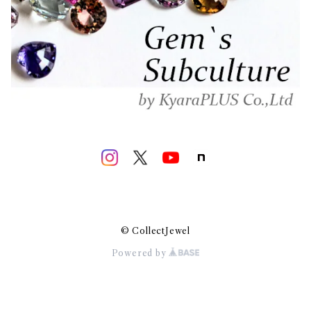
© CollectJewel
Powered by