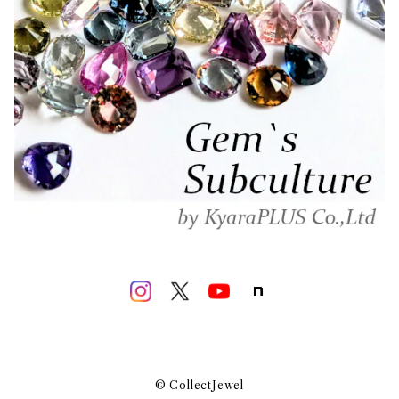
© CollectJewel